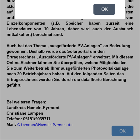
nutzbar. Der Photovoltaik-Ertragsrechner gibt Ihnen jeweils die
Inhalt
aktuellen, rechtsgültigen Wirtschaftlichkeitsberechnungen an, die
OK
auf eine Laufzeit von 20 Jahren inclusive der Wartungskosten
Layers
und eines eventuell notwendigen Austausches von
Einzelkomponenten (z.B. Speicher haben zurzeit eine
Lebensdauer von 10 Jahren, daher wird auch der Austausch
mitkalkuliert) berechnet sind.
Auch hat das Thema „ausgeförderte PV-Anlagen“ an Bedeutung
gewonnen. Deshalb wurde das Solarportal um den
Ertragsrechner „Ausgeförderte PV-Anlagen“ erweitert. Mit diesem
Online-Rechner können Sie überprüfen, welche Möglichkeiten
Sie zum Weiterbetrieb Ihrer ausgeförderten Photovoltaikanlage
nach 20 Betriebsjahren haben. Auf den folgenden Seiten des
Ertragsrechners werden Sie durch die detaillierte Berechnung
geführt.
Bei weiteren Fragen:
Landkreis Hameln-Pyrmont
Christiane Lampen
Telefon: 05151/9039311
Mail:
C.Lampen@Hameln-Pyrmont.de
OK
Esri, Intermap, NASA, NGA, USGS
|
Esri Commu