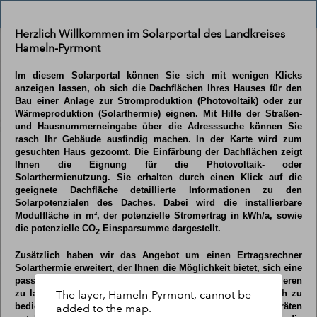
Header
Solarportal Hameln-Pyrmont
Controller
Herzlich Willkommen im Solarportal des Landkreises
Hameln-Pyrmont
Se
Im diesem Solarportal können Sie sich mit wenigen Klicks
anzeigen lassen, ob sich die Dachflächen Ihres Hauses für den
Bau einer Anlage zur Stromproduktion (Photovoltaik) oder zur
Wärmeproduktion (Solarthermie) eignen. Mit Hilfe der Straßen-
und Hausnummerneingabe über die Adresssuche können Sie
rasch Ihr Gebäude ausfindig machen. In der Karte wird zum
gesuchten Haus gezoomt. Die Einfärbung der Dachflächen zeigt
Ihnen die Eignung für die Photovoltaik- oder
Solarthermienutzung. Sie erhalten durch einen Klick auf die
geeignete Dachfläche detaillierte Informationen zu den
Solarpotenzialen des Daches. Dabei wird die installierbare
Modulfläche in m², der potenzielle Stromertrag in kWh/a, sowie
die potenzielle CO
Einsparsumme dargestellt.
2
Zusätzlich haben wir das Angebot um einen Ertragsrechner
Solarthermie erweitert, der Ihnen die Möglichkeit bietet, sich eine
passende Solarthermie-Anlage für Ihr Gebäude konfektionieren
The layer, Hameln-Pyrmont, cannot be
zu lassen. Sämtliche Anwendungen sind kostenlos, einfach zu
bedienen, unverbindlich und auf allen mobilen Endgeräten
added to the map.